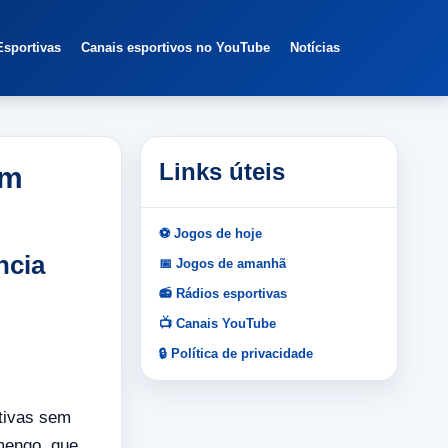
Esportivas
Canais esportivos no YouTube
Notícias
Links úteis
em
⚽ Jogos de hoje
ncia
📅 Jogos de amanhã
📻 Rádios esportivas
📺 Canais YouTube
🔒 Política de privacidade
utivas sem
amengo, que