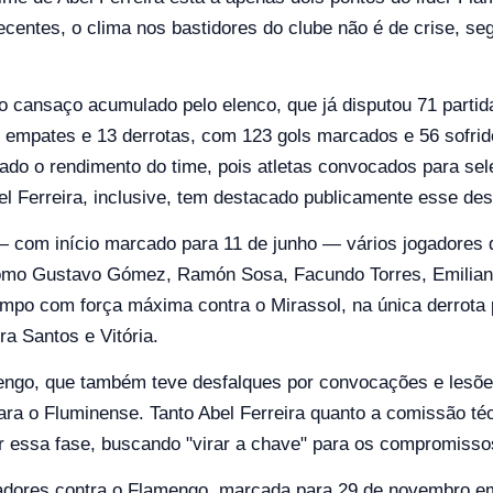
centes, o clima nos bastidores do clube não é de crise, se
 o cansaço acumulado pelo elenco, que já disputou 71 partid
5 empates e 13 derrotas, com 123 gols marcados e 56 sofri
ado o rendimento do time, pois atletas convocados para se
l Ferreira, inclusive, tem destacado publicamente esse des
com início marcado para 11 de junho — vários jogadores 
omo Gustavo Gómez, Ramón Sosa, Facundo Torres, Emilian
mpo com força máxima contra o Mirassol, na única derrota 
a Santos e Vitória.
engo, que também teve desfalques por convocações e lesõ
ara o Fluminense. Tanto Abel Ferreira quanto a comissão té
 essa fase, buscando "virar a chave" para os compromissos
adores contra o Flamengo, marcada para 29 de novembro e