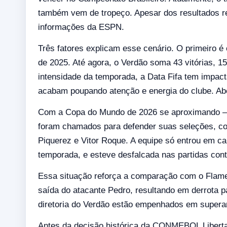
também vem de tropeço. Apesar dos resultados re
informações da ESPN.
Três fatores explicam esse cenário. O primeiro é
de 2025. Até agora, o Verdão soma 43 vitórias, 1
intensidade da temporada, a Data Fifa tem impact
acabam poupando atenção e energia do clube. Abe
Com a Copa do Mundo de 2026 se aproximando — 
foram chamados para defender suas seleções, c
Piquerez e Vitor Roque. A equipe só entrou em ca
temporada, e esteve desfalcada nas partidas contr
Essa situação reforça a comparação com o Flam
saída do atacante Pedro, resultando em derrota p
diretoria do Verdão estão empenhados em superar
Antes da decisão histórica da CONMEBOL Libert