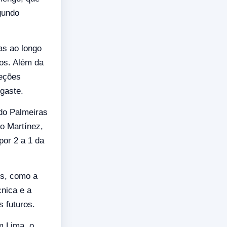
gundo
as ao longo
dos. Além da
leções
gaste.
do Palmeiras
o Martínez,
por 2 a 1 da
es, como a
cnica e a
 futuros.
m Lima, o