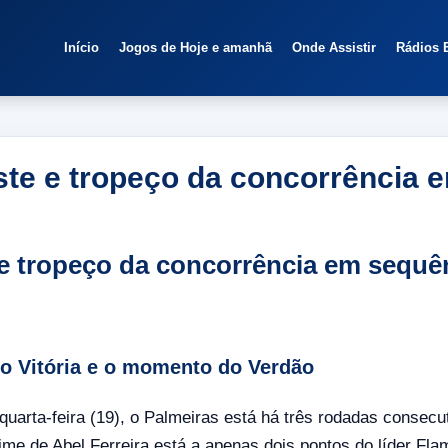
Início
Jogos de Hoje e amanhã
Onde Assistir
Rádios 
ste e tropeço da concorrência 
 e tropeço da concorrência em sequê
o Vitória e o momento do Verdão
quarta-feira (19), o Palmeiras está há três rodadas consec
ime de Abel Ferreira está a apenas dois pontos do líder Fl